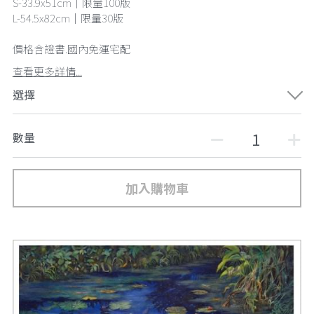
S-33.9x51cm｜限量100版
L-54.5x82cm｜限量30版
價格含證書.國內免運宅配
查看更多詳情...
選擇
數量
加入購物車