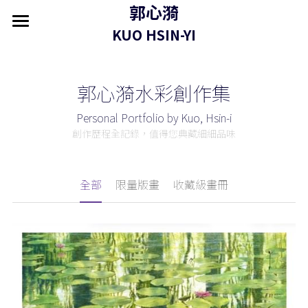
郭心漪
×
商品分類
KUO HSIN-YI
首頁 home
關於 about
所有商品分類
郭心漪水彩創作集
作品 artworks
Personal Portfolio by Kuo, Hsin-i
創作歷程全記錄，值得您典藏細細品味
藝評 press
展覽 exhibitions
全部
限量版畫
收藏級畫冊
商店 shop
聯繫 contact
推薦藝術家 Featured Artist
永皴燒|邱永豐