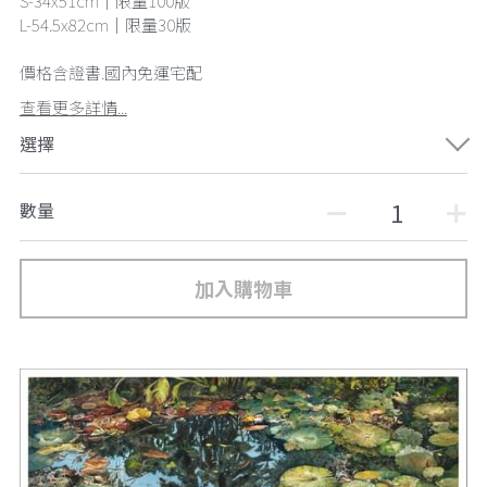
S-34x51cm｜限量100版
L-54.5x82cm｜限量30版
價格含證書.國內免運宅配
查看更多詳情...
選擇
數量
加入購物車