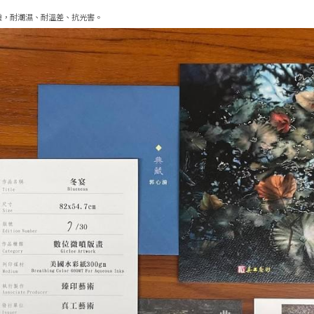
驗，耐潮濕、耐溫差、抗光害。