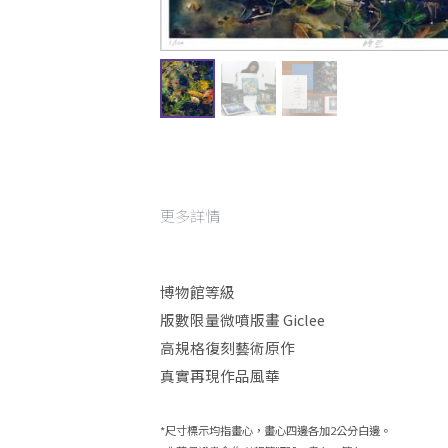
更多詳情
博物館等級 
版數限量微噴版畫 Giclee
高規格復刻藝術原作
真實再現作品風華
*尺寸標示均指畫心，畫心四邊各加2公分白邊。