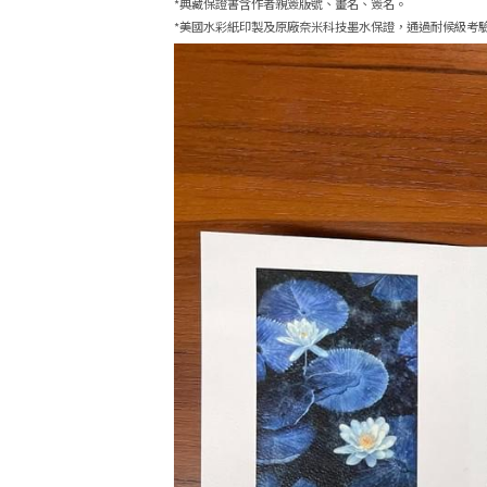
*典藏保證書含作者親簽版號、畫名、簽名。
*美國水彩紙印製及原廠奈米科技墨水保證，通過耐候級考