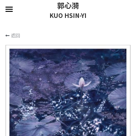
郭心漪
×
商品分類
KUO HSIN-YI
首頁 home
關於 about
所有商品分類
返回
作品 artworks
藝評 press
展覽 exhibitions
商店 shop
聯繫 contact
推薦藝術家 Featured Artist
永皴燒|邱永豐