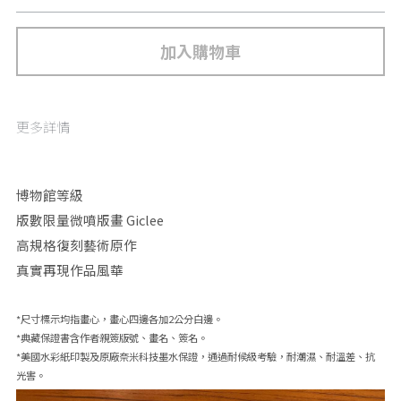
加入購物車
更多詳情
博物館等級 
版數限量微噴版畫 Giclee
高規格復刻藝術原作
真實再現作品風華
*尺寸標示均指畫心，畫心四邊各加2公分白邊。
*典藏保證書含作者親簽版號、畫名、簽名。
*美國水彩紙印製及原廠奈米科技墨水保證，通過耐候級考驗，耐潮濕、耐溫差、抗
光害。