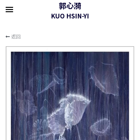
郭心漪
×
商品分類
KUO HSIN-YI
首頁 home
關於 about
所有商品分類
返回
作品 artworks
藝評 press
展覽 exhibitions
商店 shop
聯繫 contact
推薦藝術家 Featured Artist
永皴燒|邱永豐