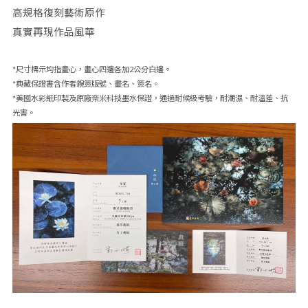
高規格復刻藝術原作
真實再現作品風華
*尺寸標示均指畫心，畫心四邊各加2公分白邊。
*典藏保證書含作者親簽版號、畫名、簽名。
*美國水彩紙印製及原廠奈米科技墨水保證，通過耐候級考驗，耐潮濕、耐溫差、抗
光害。