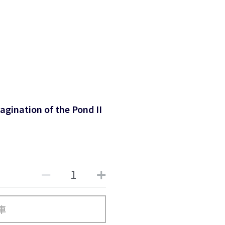
ion of the Pond II
車