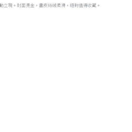
動立現。封面燙金，書皮絲絨柔滑，絕對值得收藏。