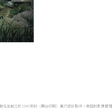
馳名並創立於1945年的〈興台印刷〉進行設計製作，高超的影像管