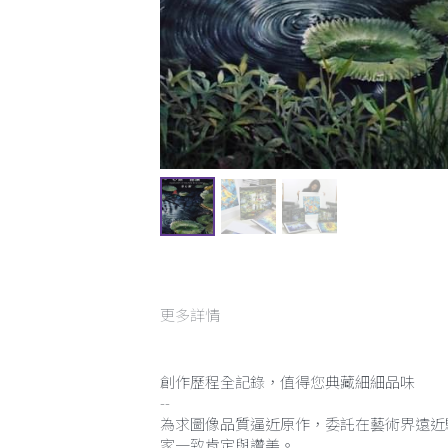
更多詳情
創作歷程全記錄，值得您典藏細細品味
--
為求圖像品質逼近原作，委託在藝術界遠近
家一致肯定與讚美。