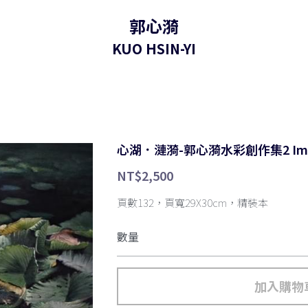
郭心漪
KUO HSIN-YI
心湖．漣漪-郭心漪水彩創作集2 Imaginat
NT$2,500
頁數132，頁寬29X30cm，精裝本
數量
加入購物