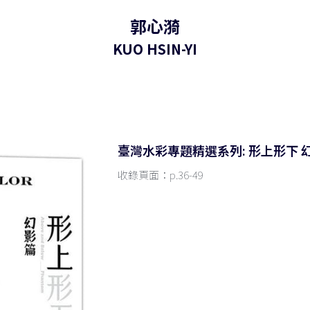
郭心漪
KUO HSIN-YI
臺灣水彩專題精選系列: 形上形下 
收錄頁面：p.36-49