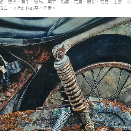
作來自於現實生活的體驗與信念，因此任何身邊的景物、風俗、民情
豬、忠犬、黃牛、駿馬、廟宇、船隻、花鳥、農耕、雲霞、山巒、彩
獨白，以及創作的基本元素。