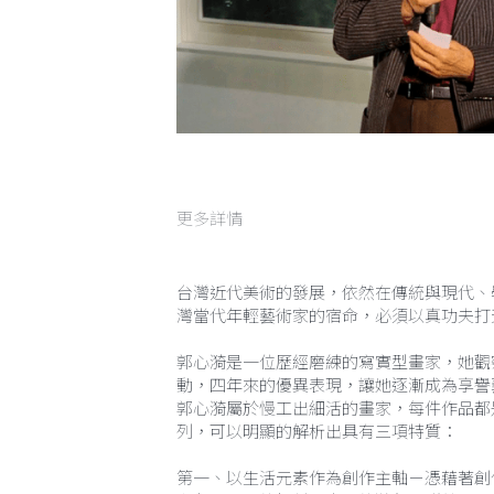
更多詳情
台灣近代美術的發展，依然在傳統與現代、
灣當代年輕藝術家的宿命，必須以真功夫打
郭心漪是一位歷經磨練的寫實型畫家，她觀
動，四年來的優異表現，讓她逐漸成為享譽
郭心漪屬於慢工出細活的畫家，每件作品都