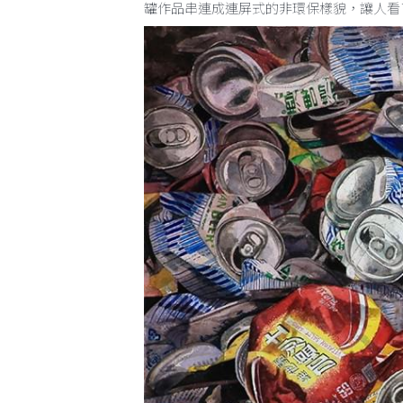
第二、以人文關懷提升創作能量－擁有人本
扁又丟棄的一大堆易開罐系列作品，有如一
罐作品串連成連屏式的非環保樣貌，讓人看