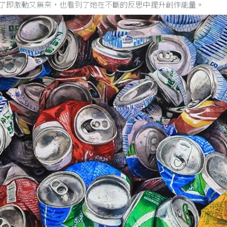
精神和細膩的心思，才能關懷人文生態，郭心漪的作品，雖不張揚，
種無言的反諷，滿地扭曲成各種形狀的易開罐佈局，加上多變化的色
了即激動又無奈，也看到了她在不斷的反思中提升創作能量。