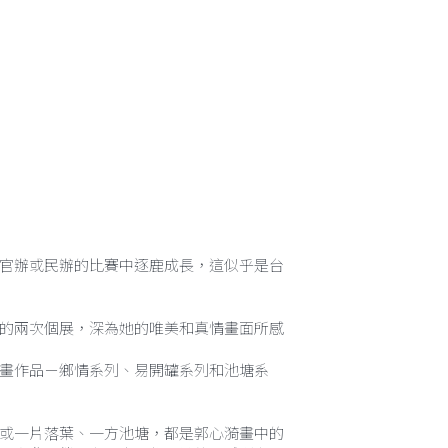
官辦或民辦的比賽中逐鹿成長，這似乎是台
的兩次個展，深為她的唯美和真情畫面所感
畫作品－鄉情系列、易開罐系列和池塘系