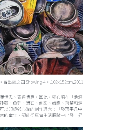
< 冒出頭之四 Showing-4 > ,102x152cm,2011
灑情思、表達情意，因此，郭心漪在「池溏
睡蓮、魚群、滑石、倒影、蜻蜓、落葉和漣
可以印證郭心漪的創作理念：「發現平凡中