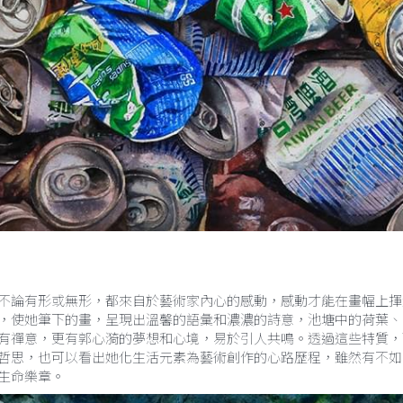
不論有形或無形，都來自於藝術家內心的感動，感動才能在畫幅上揮
，使她筆下的畫，呈現出溫馨的語彙和濃濃的詩意，池塘中的荷葉、
有禪意，更有郭心漪的夢想和心境，易於引人共鳴。透過這些特質，