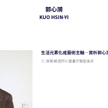
郭心漪
KUO HSIN-YI
生活元素化成藝術主軸—賞析郭心
文/黃朝湖 國際彩墨畫家聯盟會長