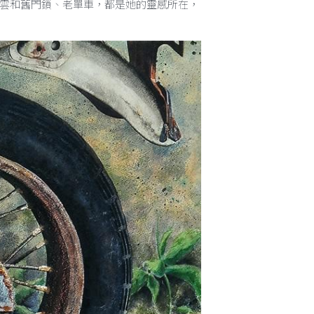
或一片落葉、一方池塘，都是郭心漪畫中的
雲和舊門鎖、老單車，都是她的靈感所在，