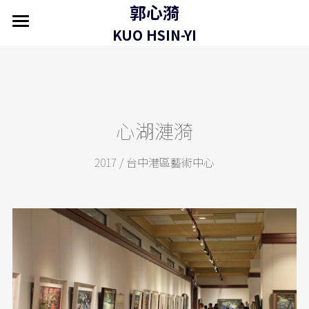
郭心漪
×
商品分類
KUO HSIN-YI
首頁 home
關於 about
所有商品分類
作品 artworks
心湖漣漪
藝評 press
2017 / 台中港區藝術中心
展覽 exhibitions
商店 shop
聯繫 contact
推薦藝術家 Featured Artist
永皴燒|邱永豐